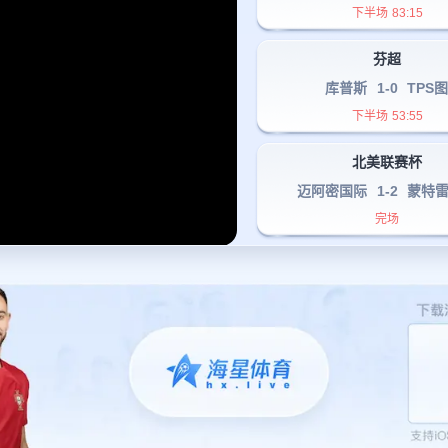
下半场
83
:
15
芬超
库普斯
1
-
0
TPS
下半场
53
:
55
北美联赛杯
迈阿密国际
1
-
2
蒙特
完场