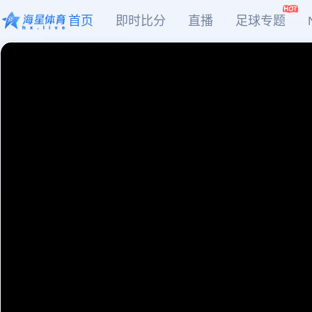
首页
即时比分
直播
足球专题
CBA
DOTA2
欧冠
NBA
足球
足球推荐
头条
足球资料库
比分
WNBA
LOL
英超
CBA
篮球
篮球推荐
社区
篮球资料库
比分
NCAA
CSGO
意甲
WNBA
KOG
德甲
NCAA
网球
有料专家
比分
西甲
法甲
棒球
比分
电竞
比分