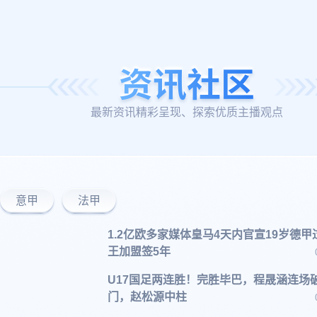
最新资讯精彩呈现、探索优质主播观点
意甲
法甲
1.2亿欧多家媒体皇马4天内官宣19岁德甲
王加盟签5年
U17国足两连胜！完胜毕巴，程晟涵连场
门，赵松源中柱