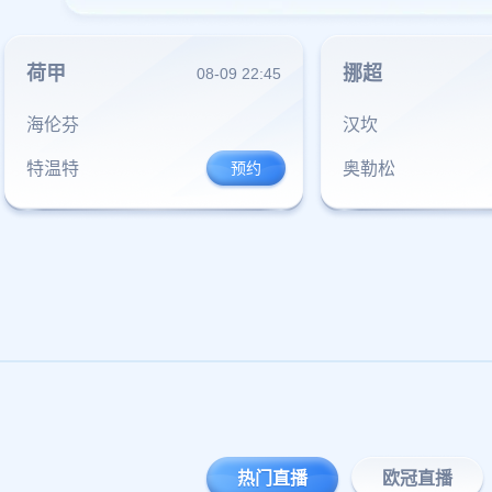
荷甲
挪超
08-09 22:45
海伦芬
汉坎
特温特
奥勒松
热门直播
欧冠直播