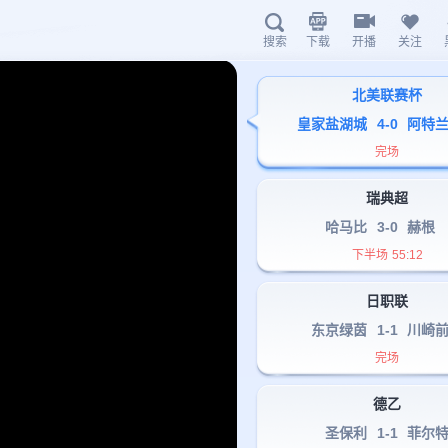
下载
开播
关注
搜索
北美联赛杯
海星体育A
皇家盐湖城
4
-
0
阿特
完场
瑞典超
哈马比
3
-
0
赫根
下半场
55
:
12
扫描下载有料完
日职联
东京绿茵
1
-
1
川崎
hx.liv
完场
德乙
圣保利
1
-
1
菲尔